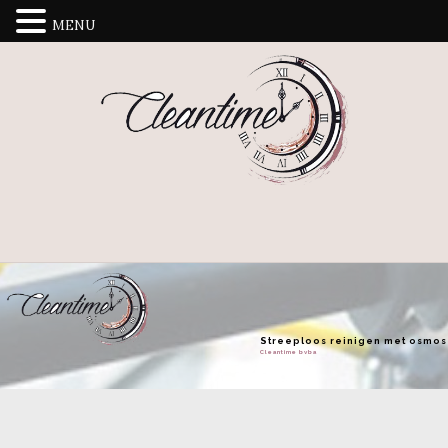
MENU
Streeploos reinigen met osmo
Cleantime bvba